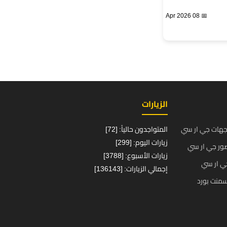
📅 08 Apr 2026
الزيارات
جهات جي ار سي
المتواجدون حالياً: [72]
زيارات اليوم: [299]
ور جي ار سي
زيارات الأسبوع: [3788]
ي ار سي
إجمالي الزيارات: [136143]
منت بورد