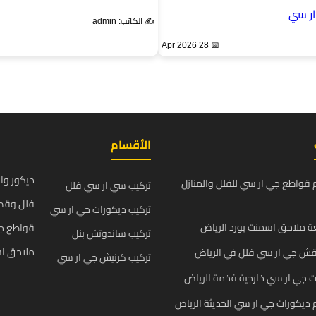
ر سي
✍️ الكاتب: admin
📅 28 Apr 2026
الأقسام
ديكور وا
قواطع جي ار سي للفلل والمنازل
تركيب سي ار سي فلل
فلل وقص
تركيب ديكورات جي ار سي
 ملاحق اسمنت بورد الرياض
قواطع ج
تركيب ساندوتش بنل
ملاحق اس
قش جي ار سي فلل في الرياض
تركيب كرنيش جي ار سي
 جي ار سي خارجية فخمة الرياض
يكورات جي ار سي الحديثة الرياض