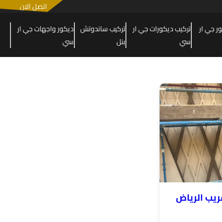
اتصل الان
 جي ار
تركيب ديكورات جي ار
تركيب ساندوتش
ديكور واجهات جي ار
سي
بنل
سي