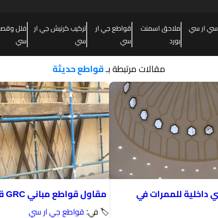
سي ار سي
ملاحق اسمنت
قواطع جي ار
تركيب كرنيش جي ار
فلل وقصور
بورد
سي
سي
سي
مقالات مرتبطة بـ
قواطع حديثة
 داخلية للممرات في
مقاول قواطع مباني GRC قريب الرياض
🏷 في:
قواطع جي ار سي