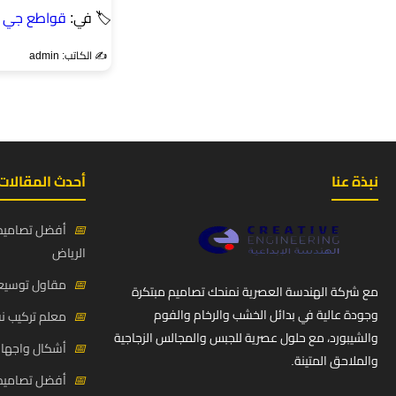
🏷 في:
قواطع جي ا
✍️ الكاتب: admin
نبذة عنا
أحدث المقالات
📅
أفضل تصاميم 
الرياض
📅
مقاول توسيعة
مع شركة الهندسة العصرية نمنحك تصاميم مبتكرة
وجودة عالية في بدائل الخشب والرخام والفوم
📅
معلم تركيب ن
والشيبورد، مع حلول عصرية للجبس والمجالس الزجاجية
📅
أشكال واجهات
والملاحق المتينة.
📅
أفضل تصاميم د