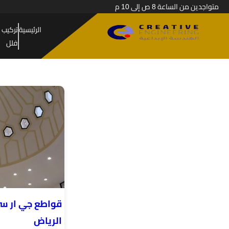
متواجدين من الساعة 8 ص إلى 10 م
الرئيسية
تركيب 
فلل
قواطع جي ار سي
الرياض