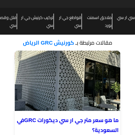
سي ار سي
ملاحق اسمنت
قواطع جي ار
تركيب كرنيش جي ار
فلل وقصور
بورد
سي
سي
سي
مقالات مرتبطة بـ
كورنيش GRC الرياض
ما هو سعر متر جي ار سي ديكورات GRCفي
السعودية؟