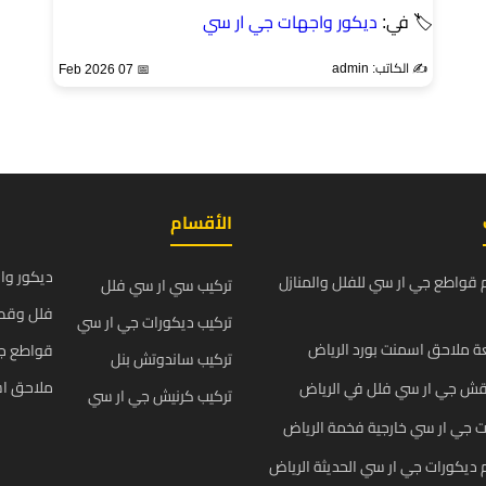
🏷 في:
ديكور واجهات جي ار سي
✍️ الكاتب: admin
📅 07 Feb 2026
الأقسام
ديكور وا
قواطع جي ار سي للفلل والمنازل
تركيب سي ار سي فلل
فلل وقص
تركيب ديكورات جي ار سي
 ملاحق اسمنت بورد الرياض
قواطع ج
تركيب ساندوتش بنل
ملاحق اس
قش جي ار سي فلل في الرياض
تركيب كرنيش جي ار سي
 جي ار سي خارجية فخمة الرياض
يكورات جي ار سي الحديثة الرياض