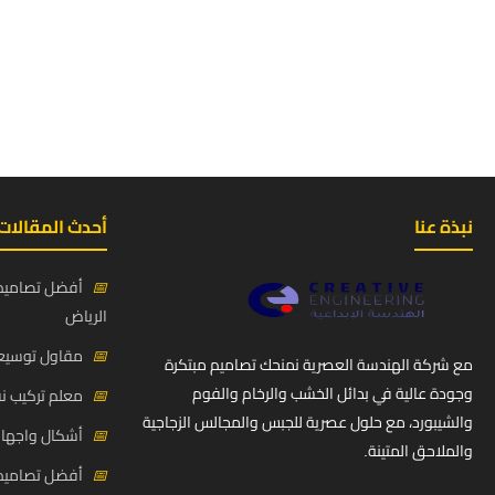
نبذة عنا
أحدث المقالات
📅
أفضل تصاميم 
الرياض
📅
مقاول توسيعة
مع شركة الهندسة العصرية نمنحك تصاميم مبتكرة
وجودة عالية في بدائل الخشب والرخام والفوم
📅
معلم تركيب ن
والشيبورد، مع حلول عصرية للجبس والمجالس الزجاجية
📅
أشكال واجهات
والملاحق المتينة.
📅
أفضل تصاميم د