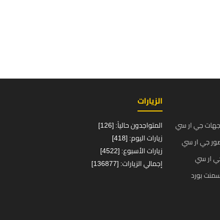
الزيارات
جهات جي ار سي
المتواجدون حالياً: [126]
زيارات اليوم: [418]
ور جي ار سي
زيارات الأسبوع: [4522]
ي ار سي
إجمالي الزيارات: [136877]
منت بورد