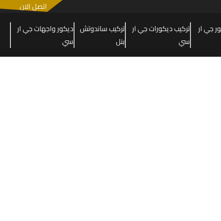
اتصل الان
 جي ار
تركيب ديكورات جي ار
تركيب ساندوتش
ديكور واجهات جي ار
سي
بنل
سي