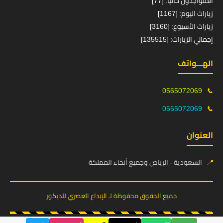
المتواجدون حالياً: [77]
زيارات اليوم: [1167]
زيارات الأسبوع: [3160]
إجمالي الزيارات: [135515]
الهـــواتف
0565072069
📞
0565072069
📞
العنوان
📍
السعودية - الرياض وجميع أنحاء المملكة
جميع الحقوق محفوظة لـ الإبداع العصري للديكور