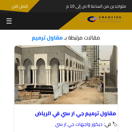
متواجدين من الساعة 8 ص إلى 10 م
اتصل الان
☰
مقالات مرتبطة بـ
مقاول ترميم
مقاول ترميم جي ار سي في الرياض
🏷 في:
ديكور واجهات جي ار سي