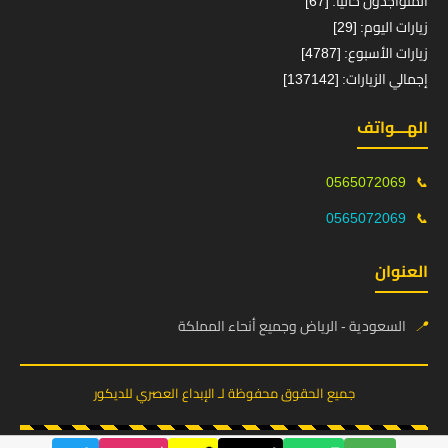
المتواجدون حالياً: [67]
زيارات اليوم: [29]
زيارات الأسبوع: [4787]
إجمالي الزيارات: [137142]
الهـــواتف
0565072069
📞
0565072069
📞
العنوان
📍
السعودية - الرياض وجميع أنحاء المملكة
جميع الحقوق محفوظة لـ الإبداع العصري للديكور