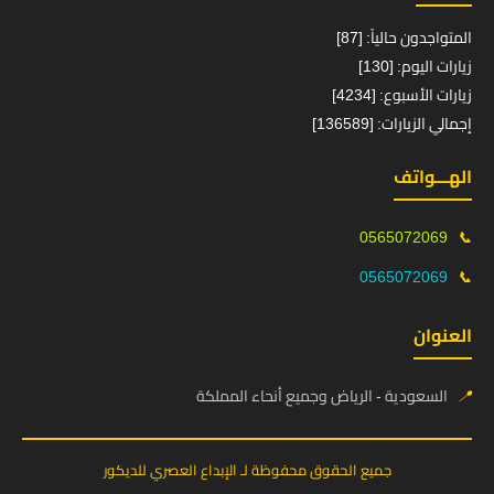
المتواجدون حالياً: [87]
زيارات اليوم: [130]
زيارات الأسبوع: [4234]
إجمالي الزيارات: [136589]
الهـــواتف
0565072069
📞
0565072069
📞
العنوان
📍
السعودية - الرياض وجميع أنحاء المملكة
جميع الحقوق محفوظة لـ الإبداع العصري للديكور