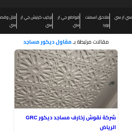
سي ار سي
ملاحق اسمنت
قواطع جي ار
تركيب كرنيش جي ار
فلل وقصور
بورد
سي
سي
سي
مقالات مرتبطة بـ
مقاول ديكور مساجد
شركة نقوش زخارف مساجد ديكور GRC
الرياض