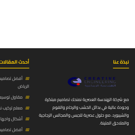
نبذة عنا
أحدث المقالات
📅
أفضل تصاميم 
الرياض
📅
مقاول توسيعة
مع شركة الهندسة العصرية نمنحك تصاميم مبتكرة
وجودة عالية في بدائل الخشب والرخام والفوم
📅
معلم تركيب ن
والشيبورد، مع حلول عصرية للجبس والمجالس الزجاجية
📅
أشكال واجهات
والملاحق المتينة.
📅
أفضل تصاميم د