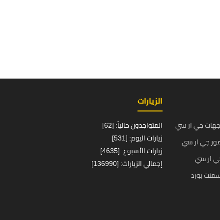
الزيارات
جهات جي ار سي
المتواجدون حالياً: [62]
زيارات اليوم: [531]
ور جي ار سي
زيارات الأسبوع: [4635]
ي ار سي
إجمالي الزيارات: [136990]
منت بورد