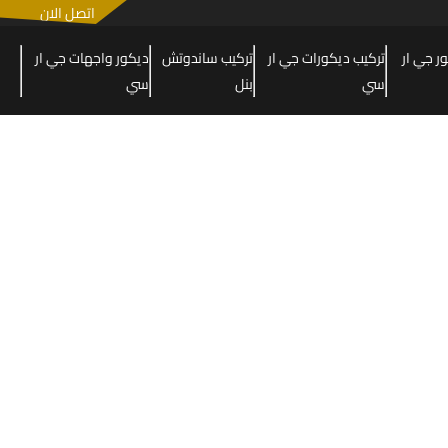
اتصل الان
 جي ار
تركيب ديكورات جي ار
تركيب ساندوتش
ديكور واجهات جي ار
سي
بنل
سي