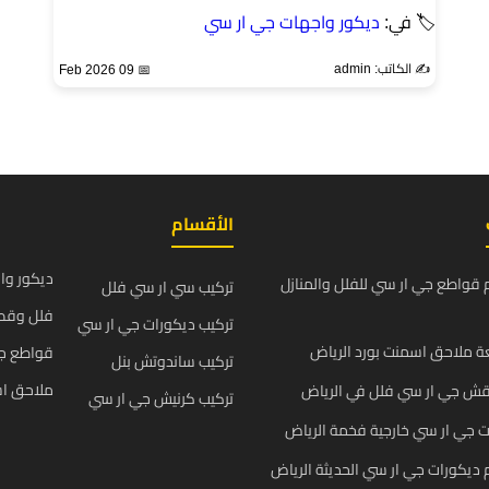
🏷 في:
ديكور واجهات جي ار سي
✍️ الكاتب: admin
📅 09 Feb 2026
الأقسام
ديكور وا
قواطع جي ار سي للفلل والمنازل
تركيب سي ار سي فلل
فلل وقص
تركيب ديكورات جي ار سي
 ملاحق اسمنت بورد الرياض
قواطع ج
تركيب ساندوتش بنل
ملاحق اس
قش جي ار سي فلل في الرياض
تركيب كرنيش جي ار سي
 جي ار سي خارجية فخمة الرياض
يكورات جي ار سي الحديثة الرياض