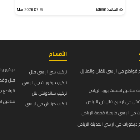
✍️ الكاتب: admin
📅 07 Mar 2026
الأقسام
ديكور وا
قواطع جي ار سي للفلل والمنازل
تركيب سي ار سي فلل
فلل وقص
تركيب ديكورات جي ار سي
 ملاحق اسمنت بورد الرياض
قواطع ج
تركيب ساندوتش بنل
ملاحق اس
قش جي ار سي فلل في الرياض
تركيب كرنيش جي ار سي
 جي ار سي خارجية فخمة الرياض
يكورات جي ار سي الحديثة الرياض