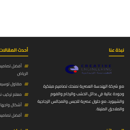
نبذة عنا
أحدث المقالات
📅
أفضل تصاميم 
الرياض
📅
مقاول توسيعة
مع شركة الهندسة العصرية نمنحك تصاميم مبتكرة
وجودة عالية في بدائل الخشب والرخام والفوم
📅
معلم تركيب ن
والشيبورد، مع حلول عصرية للجبس والمجالس الزجاجية
📅
أشكال واجهات
والملاحق المتينة.
📅
أفضل تصاميم د