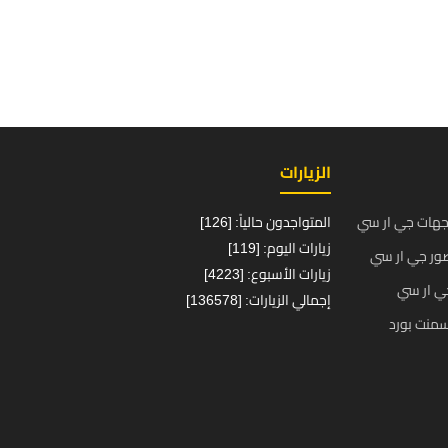
الزيارات
جهات جي ار سي
المتواجدون حالياً: [126]
زيارات اليوم: [119]
ور جي ار سي
زيارات الأسبوع: [4223]
ي ار سي
إجمالي الزيارات: [136578]
منت بورد