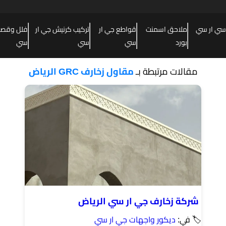
سي ار سي
ملاحق اسمنت
قواطع جي ار
تركيب كرنيش جي ار
فلل وقصور
بورد
سي
سي
سي
مقالات مرتبطة بـ
مقاول زخارف GRC الرياض
شركة زخارف جي ار سي الرياض
🏷 في:
ديكور واجهات جي ار سي