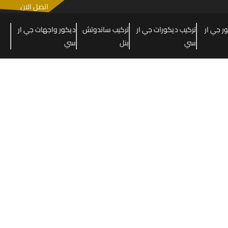
اتصل الان
 جي ار
تركيب ديكورات جي ار
تركيب ساندوتش
ديكور واجهات جي ار
سي
بنل
سي