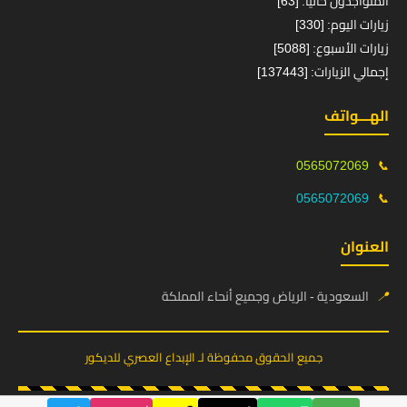
المتواجدون حالياً: [63]
زيارات اليوم: [330]
زيارات الأسبوع: [5088]
إجمالي الزيارات: [137443]
الهـــواتف
0565072069
📞
0565072069
📞
العنوان
📍
السعودية - الرياض وجميع أنحاء المملكة
جميع الحقوق محفوظة لـ الإبداع العصري للديكور