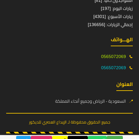
المتواجدون حالياً: [81]
زيارات اليوم: [197]
زيارات الأسبوع: [4301]
إجمالي الزيارات: [136656]
الهـــواتف
0565072069
📞
0565072069
📞
العنوان
📍
السعودية - الرياض وجميع أنحاء المملكة
جميع الحقوق محفوظة لـ الإبداع العصري للديكور