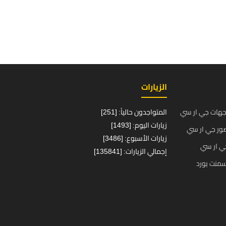
الزيارات
جهات جي ار سي
المتواجدون حالياً: [251]
زيارات اليوم: [1493]
ور جي ار سي
زيارات الأسبوع: [3486]
ي ار سي
إجمالي الزيارات: [135841]
منت بورد