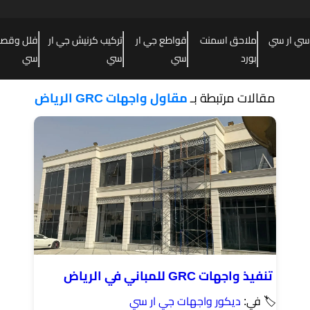
سي ار سي
ملاحق اسمنت
قواطع جي ار
تركيب كرنيش جي ار
فلل وقصور
بورد
سي
سي
سي
مقالات مرتبطة بـ
مقاول واجهات GRC الرياض
تنفيذ واجهات GRC للمباني في الرياض
🏷 في:
ديكور واجهات جي ار سي