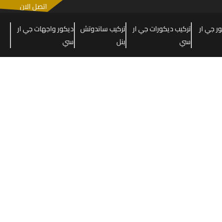
اتصل الان
 جي ار
تركيب ديكورات جي ار
تركيب ساندوتش
ديكور واجهات جي ار
سي
بنل
سي