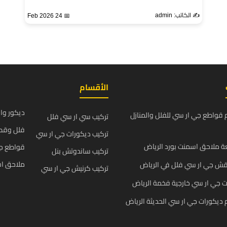
✍️ الكاتب: admin
📅 24 Feb 2026
الأقسام
ديكور وا
قواطع جي ار سي للفلل والمنازل
تركيب سي ار سي فلل
فلل وقص
تركيب ديكورات جي ار سي
 ملاحق اسمنت بورد الرياض
قواطع ج
تركيب ساندوتش بنل
ملاحق اس
قش جي ار سي فلل في الرياض
تركيب كرنيش جي ار سي
 جي ار سي خارجية فخمة الرياض
يكورات جي ار سي الحديثة الرياض