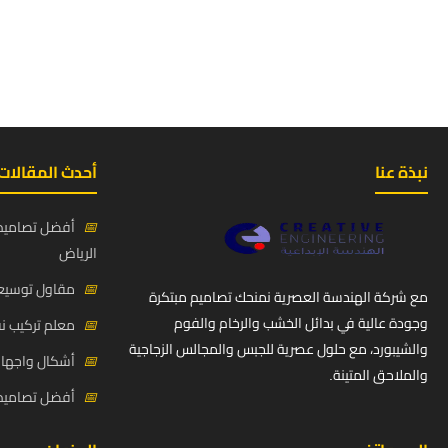
نبذة عنا
أحدث المقالات
📅
أفضل تصاميم 
الرياض
📅
مقاول توسيعة
مع شركة الهندسة العصرية نمنحك تصاميم مبتكرة
وجودة عالية في بدائل الخشب والرخام والفوم
📅
معلم تركيب ن
والشيبورد، مع حلول عصرية للجبس والمجالس الزجاجية
📅
أشكال واجهات
والملاحق المتينة.
📅
أفضل تصاميم د