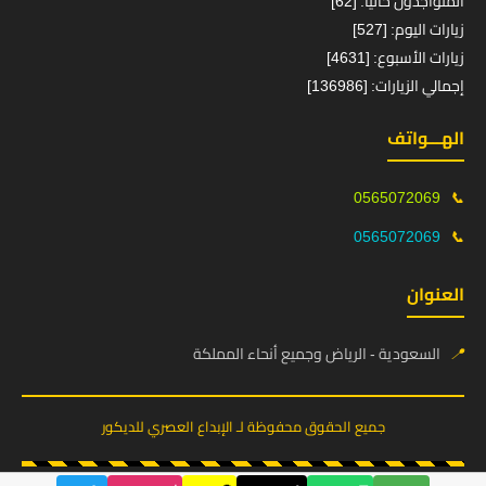
المتواجدون حالياً: [62]
زيارات اليوم: [527]
زيارات الأسبوع: [4631]
إجمالي الزيارات: [136986]
الهـــواتف
0565072069
📞
0565072069
📞
العنوان
📍
السعودية - الرياض وجميع أنحاء المملكة
جميع الحقوق محفوظة لـ الإبداع العصري للديكور