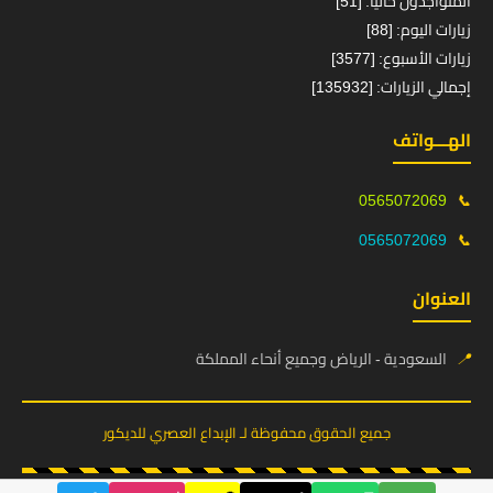
المتواجدون حالياً: [51]
زيارات اليوم: [88]
زيارات الأسبوع: [3577]
إجمالي الزيارات: [135932]
الهـــواتف
0565072069
📞
0565072069
📞
العنوان
📍
السعودية - الرياض وجميع أنحاء المملكة
جميع الحقوق محفوظة لـ الإبداع العصري للديكور