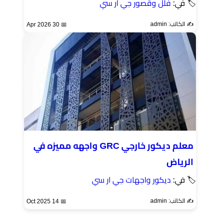
🏷 في:
فلل وقصور جي ار سي
✍️ الكاتب: admin
📅 30 Apr 2026
معلم ديكور خارجي GRC واجهه مميزه في
الرياض
🏷 في:
ديكور واجهات جي ار سي
✍️ الكاتب: admin
📅 14 Oct 2025