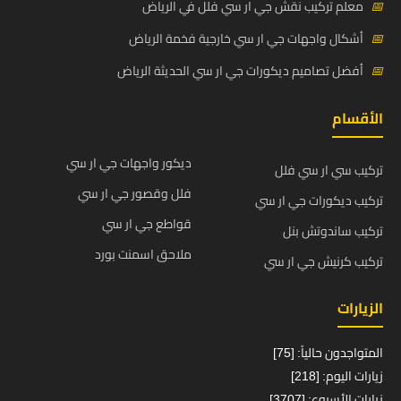
📅
معلم تركيب نقش جي ار سي فلل في الرياض
📅
أشكال واجهات جي ار سي خارجية فخمة الرياض
📅
أفضل تصاميم ديكورات جي ار سي الحديثة الرياض
الأقسام
ديكور واجهات جي ار سي
تركيب سي ار سي فلل
فلل وقصور جي ار سي
تركيب ديكورات جي ار سي
قواطع جي ار سي
تركيب ساندوتش بنل
ملاحق اسمنت بورد
تركيب كرنيش جي ار سي
الزيارات
المتواجدون حالياً: [75]
زيارات اليوم: [218]
زيارات الأسبوع: [3707]