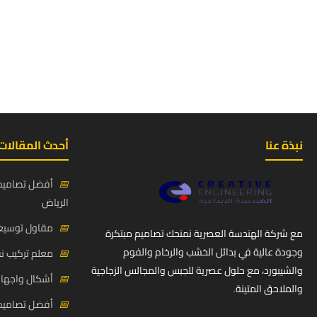
نبذة عنا
أحدث المقالات
📅
أفضل تصاميم 
الرياض
📅
مقاول توسيعة
مع شركة الهندسة العصرية نمنحك تصاميم مبتكرة
وجودة عالية في بدائل الخشب والرخام والفوم
📅
معلم تركيب ن
والشيبورد، مع حلول عصرية للجبس والمجالس الزجاجية
📅
أشكال واجهات
والملاحق المتينة.
📅
أفضل تصاميم د