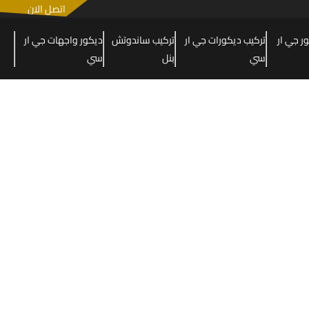
اتصل الان
 جي ار
تركيب ديكورات جي ار
تركيب ساندوتش
ديكور واجهات جي ار
سي
بنل
سي