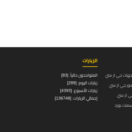
الزيارات
جهات جي ار سي
المتواجدون حالياً: [83]
زيارات اليوم: [289]
ور جي ار سي
زيارات الأسبوع: [4393]
ي ار سي
إجمالي الزيارات: [136748]
منت بورد