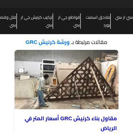
سي ار سي
ملاحق اسمنت
قواطع جي ار
تركيب كرنيش جي ار
فلل وقصور
بورد
سي
سي
سي
مقالات مرتبطة بـ
ورشة كرنيش GRC
مقاول بناء كرنيش GRC أسعار المتر في
الرياض