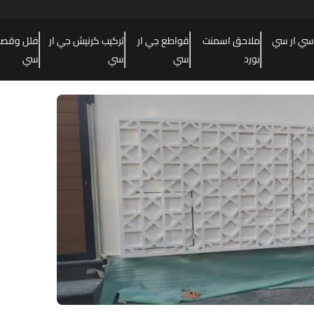
سي ار سي
ملاحق اسمنت
قواطع جي ار
تركيب كرنيش جي ار
فلل وقصور
بورد
سي
سي
سي