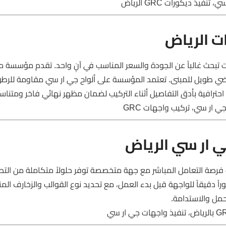
ت الرياض
نت تبحث غالباً عن الجودة والسعر المناسب في آنٍ واحد. تقدم مؤسسة
ضي طويل للمبنى. تعتمد المؤسسة على ألواح جي ار سي مقاومة للرطو
 احترافية بأدق التفاصيل أثناء التركيب لضمان مظهر نهائي فاخر ومتناس
ار سي، تركيب واجهات GRC
 ار سي الرياض
فرصة التعامل المباشر مع جهة متخصصة توفر حلولاً متكاملة من الت
قيقاً للواجهة قبل بدء العمل، مع تحديد نوع القوالب والزخارف المن
مل والاستدامة.