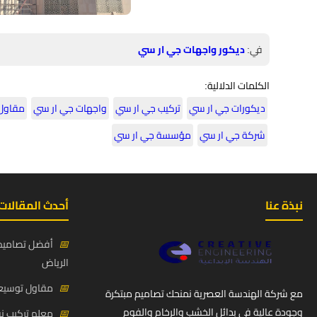
في:
ديكور واجهات جي ار سي
الكلمات الدلالية:
ديكورات جي ار سي
تركيب جي ار سي
واجهات جي ار سي
مقاول
شركة جي ار سي
مؤسسة جي ار سي
نبذة عنا
أحدث المقالات
📅
أفضل تصاميم 
الرياض
📅
مقاول توسيعة
مع شركة الهندسة العصرية نمنحك تصاميم مبتكرة
وجودة عالية في بدائل الخشب والرخام والفوم
📅
معلم تركيب ن