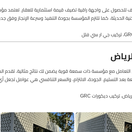
دف للحصول على واجهة راقية تضيف قيمة استثمارية للعقار. تعتمد م
ية الحديثة. كما تلتزم المؤسسة بجودة التنفيذ وسرعة الإنجاز وفق جد
رقم أفضل شركة تركيب GRC الرياض، فإن التعامل مع مؤسسة ذات سمعة قوية يضمن لك نتائج مثالية. تق
عة بعد التسليم. الجودة، الالتزام، والسعر التنافسي هي عوامل تجعل