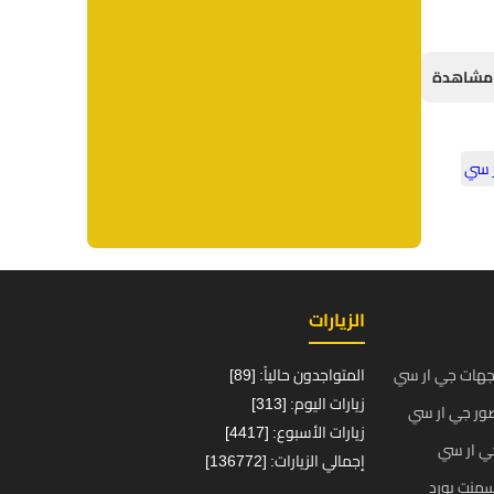
ر سي
الزيارات
جهات جي ار سي
المتواجدون حالياً: [89]
زيارات اليوم: [313]
ور جي ار سي
زيارات الأسبوع: [4417]
ي ار سي
إجمالي الزيارات: [136772]
منت بورد