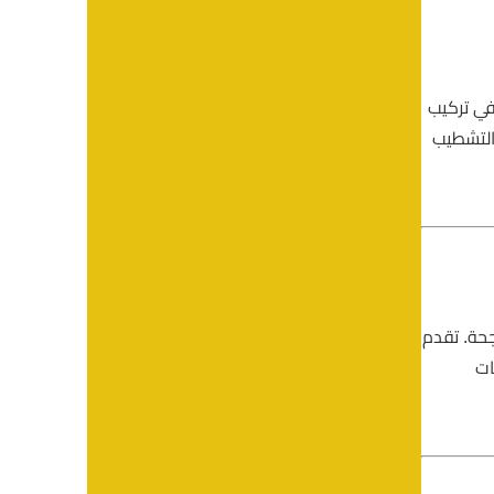
ة في تركيب
 التشطيب
حة. تقدم
ات