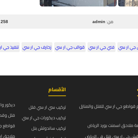
من:
admin
258 مشاهدة
 جي ار سي
فني جي ار سي
قوالب جي ار سي
زخارف جي ار سي
تنفيذ جي ا
الأقسام
ديكور وا
قواطع جي ار سي للفلل والمنازل
تركيب سي ار سي فلل
فلل وقص
تركيب ديكورات جي ار سي
 ملاحق اسمنت بورد الرياض
قواطع ج
تركيب ساندوتش بنل
ملاحق اس
قش جي ار سي فلل في الرياض