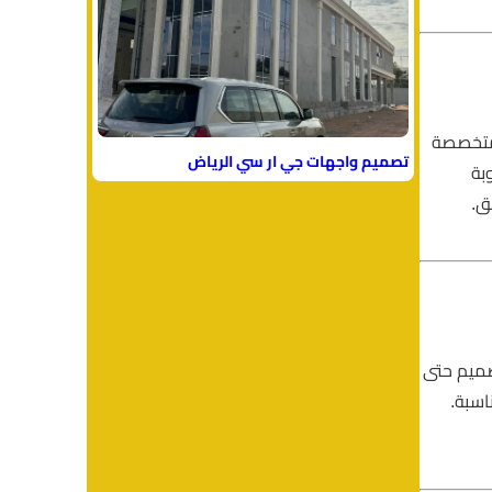
 متخصصة
تصميم واجهات جي ار سي الرياض
بة
ق.
صميم حتى
اسبة.