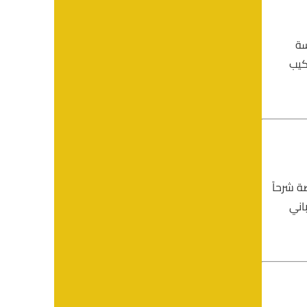
سة
كيب
 شرحاً
اني