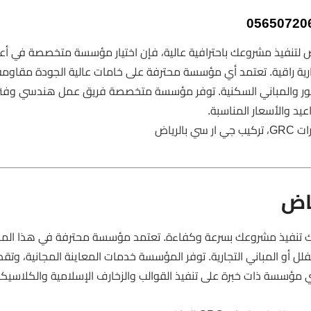
ض لتنفيذ مشروعك باحترافية عالية، فإن اختيار مؤسسة متخصصة في أع
ارية راقية. تعتمد أي مؤسسة محترفة على خامات عالية الجودة مقاومة
والقصور والمباني السكنية. توفر مؤسسة متخصصة فريق عمل هندسي وف
عيد والأسعار المناسبة.
رياض
كورات GRC بالرياض يسهّل عليك تنفيذ مشروعك بسرعة وكفاءة. تعتمد مؤسسة محترفة في هذا ا
ل أو المباني التجارية. توفر المؤسسة خدمات المعاينة المجانية، وتق
مؤسسة ذات خبرة على تنفيذ القوالب والزخارف الإسلامية والكلاسيكي