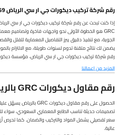
رقم شركة تركيب ديكورات جي ار سي الرياض 0565072069
إذا كنت تبحث عن رقم شركة تركيب ديكورات جي ار سي الريا
GRC هو الخطوة الأولى نحو واجهات فاخرة وتصاميم معم
الجوية، مع تنفيذ دقيق يبرز التفاصيل المعمارية للفلل 
يضمن لك نتائج متقنة تدوم لسنوات طويلة، مع الالتزام بالموا
رقم شركة تركيب ديكورات جي ار سي الرياض، مؤسسة ديكورات GRC، تركيب جي ار سي بال
المزيد من اعمالنا
رقم مقاول ديكورات GRC بالرياض
الحصول على رقم مقاول دي
تصميمات حديثة تناسب الطابع المعماري السعودي، سواء للفل
سعر تفصيلي يشمل المواد والتركيب والضمان. كما تحرص أي 
عالية.