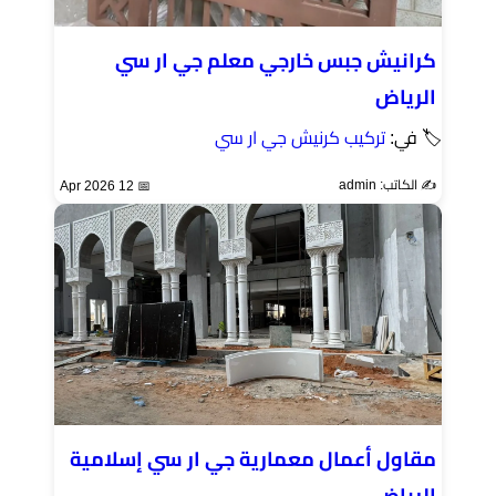
كرانيش جبس خارجي معلم جي ار سي
الرياض
🏷 في:
تركيب كرنيش جي ار سي
✍️ الكاتب: admin
📅 12 Apr 2026
مقاول أعمال معمارية جي ار سي إسلامية
الرياض