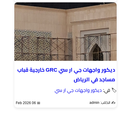
ديكور واجهات جي ار سي GRC خارجية قباب
مساجد في الرياض
🏷 في:
ديكور واجهات جي ار سي
✍️ الكاتب: admin
📅 06 Feb 2026