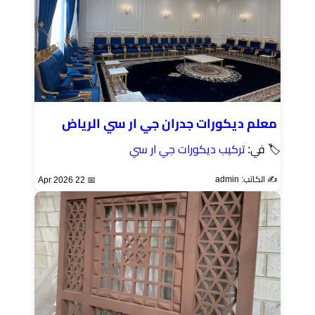
معلم ديكورات جدران جي ار سي الرياض
🏷 في:
تركيب ديكورات جي ار سي
✍️ الكاتب: admin
📅 22 Apr 2026