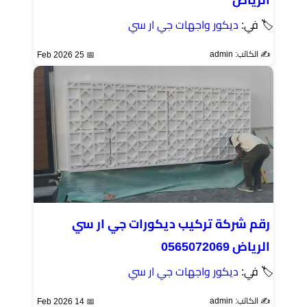
🏷 في:
ديكور واجهات جي ار سي
✍️ الكاتب: admin
📅 25 Feb 2026
رقم شركة تركيب ديكورات جي ار سي
الرياض 0565072069
🏷 في:
ديكور واجهات جي ار سي
✍️ الكاتب: admin
📅 14 Feb 2026