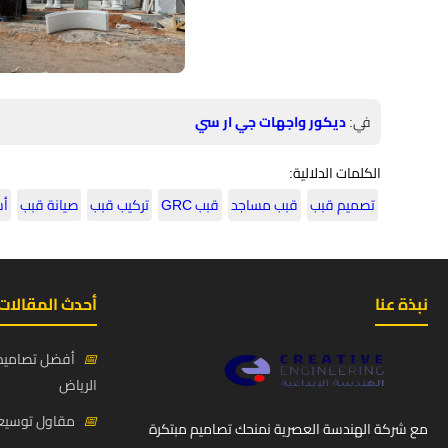
في:
ديكور واجهات جي ار سي
الكلمات الدلالية:
تصميم قبب
قبب مساجد
قبب GRC
تركيب قبب
صيانة قبب
أس
نبذة عنا
أحدث المقالات
📅
أفضل تصاميم 
الرياض
📅
مقاول توسيعة
مع شركة الهندسة العصرية نمنحك تصاميم مبتكرة