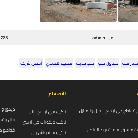
من:
admin
236 مشاهدة
عار قبب
مقاول قبب
قبب حديثة
تصميم هندسي
أفضل شركة
الأقسام
ديكور وا
قواطع جي ار سي للفلل والمنازل
تركيب سي ار سي فلل
فلل وقص
تركيب ديكورات جي ار سي
 ملاحق اسمنت بورد الرياض
قواطع ج
تركيب ساندوتش بنل