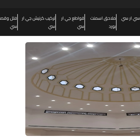
سي ار سي
ملاحق اسمنت
قواطع جي ار
تركيب كرنيش جي ار
فلل وقصور
بورد
سي
سي
سي