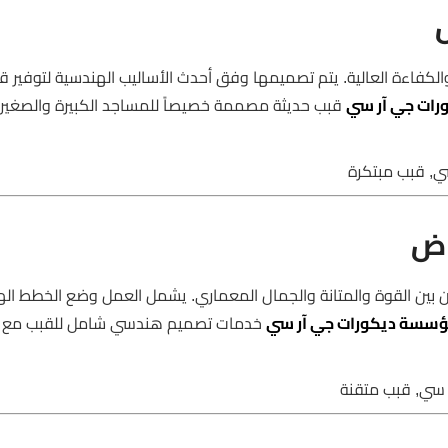
جمال العصري والكفاءة العالية. يتم تصميمها وفق أحدث الأساليب الهندسية لتوفير 
ات جي آر سي
قبب حديثة مصممة خصيصاً للمساجد الكبيرة والصغير
كز على تحقيق التوازن بين القوة والمتانة والجمال المعماري. يشمل العمل وضع الخطط 
سسة ديكورات جي آر سي
خدمات تصميم هندسي شامل للقبب مع م