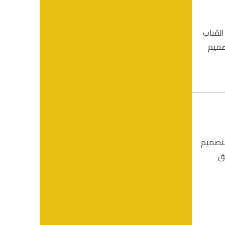
 القباب
صميم
 التصميم
ق