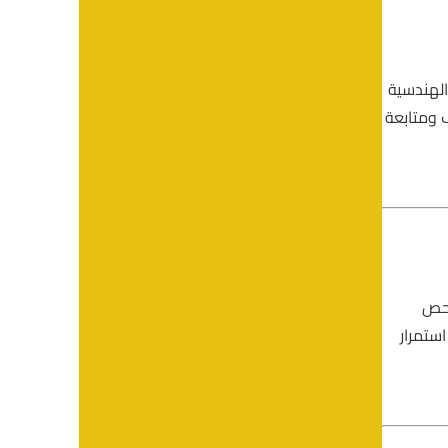
 الهندسية
 ومتابعة
 فحص
ستمرار