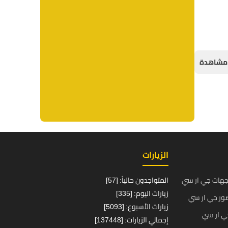
الزيارات
جهات جي ار سي
المتواجدون حالياً: [57]
زيارات اليوم: [335]
ور جي ار سي
زيارات الأسبوع: [5093]
ي ار سي
إجمالي الزيارات: [137448]