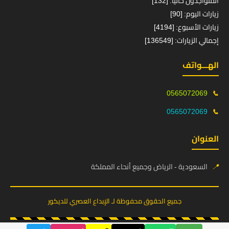
المتواجدون حالياً: [132]
زيارات اليوم: [90]
زيارات الأسبوع: [4194]
إجمالي الزيارات: [136549]
الهـــواتف
0565072069
📞
0565072069
📞
العنوان
📍
السعودية - الرياض وجميع أنحاء المملكة
جميع الحقوق محفوظة لـ الإبداع العصري للديكور