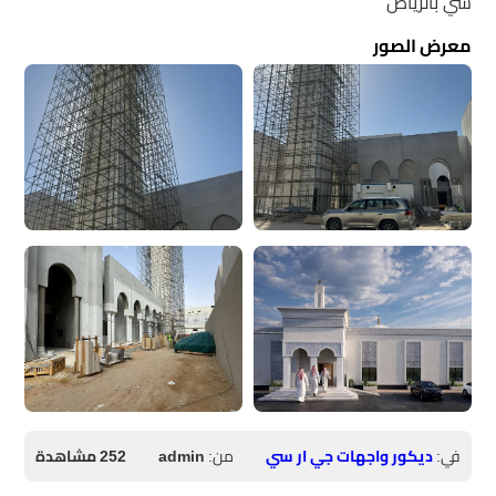
سي بالرياض
معرض الصور
في:
ديكور واجهات جي ار سي
من:
admin
252 مشاهدة