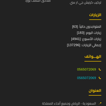
ملاحق اسمنت بورد
تركيب كرنيش جي ار سي
الزيارات
المتواجدون حالياً: [63]
زيارات اليوم: [183]
زيارات الأسبوع: [4941]
إجمالي الزيارات: [137296]
الهـــواتف
0565072069
📞
0565072069
📞
العنوان
📍
السعودية - الرياض وجميع أنحاء المملكة