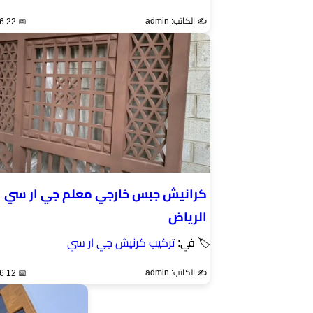
✍️ الكاتب: admin
📅 22 Apr 2026
كرانيش جبس خارجي معلم جي ار سي
الرياض
🏷 في:
تركيب كرنيش جي ار سي
✍️ الكاتب: admin
📅 12 Apr 2026