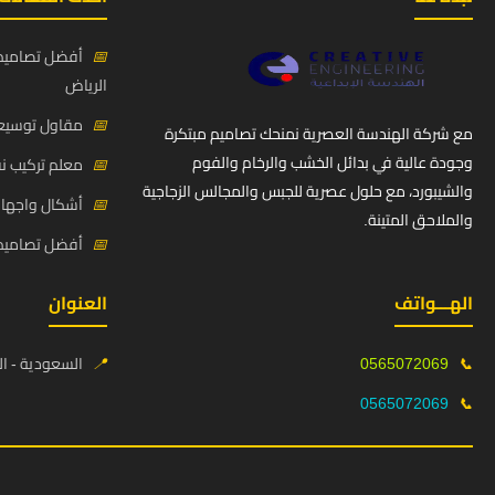
📅
أفضل تصاميم 
الرياض
📅
مقاول توسيعة
مع شركة الهندسة العصرية نمنحك تصاميم مبتكرة
وجودة عالية في بدائل الخشب والرخام والفوم
📅
معلم تركيب ن
والشيبورد، مع حلول عصرية للجبس والمجالس الزجاجية
📅
أشكال واجهات
والملاحق المتينة.
📅
أفضل تصاميم د
الهـــواتف
العنوان
📞
0565072069
📍
السعودية - ال
0565072069
📞