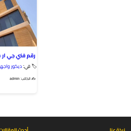
رقم فني جي ار 
🏷 في:
ديكور واجه
✍️ الكاتب: admin
نبذة عنا
أحدث المقالات