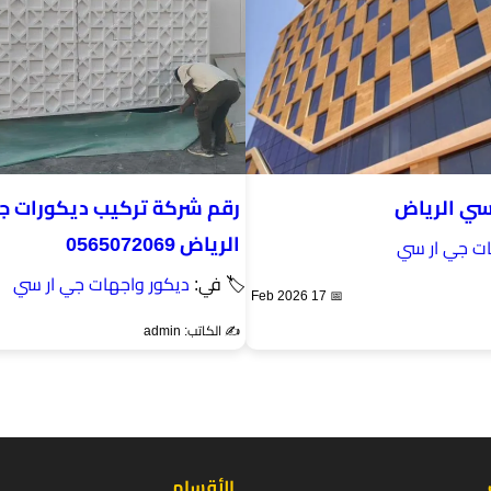
سي الرياض
رقم شركة تركيب ديكورات ج
الرياض 0565072069
ات جي ار سي
🏷 في:
ديكور واجهات جي ار سي
📅 17 Feb 2026
✍️ الكاتب: admin
الأقسام