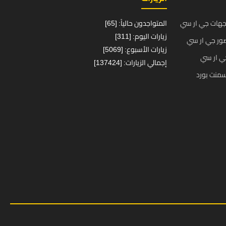
جهات جي ار سي
المتواجدون حالياً: [65]
زيارات اليوم: [311]
ور جي ار سي
زيارات الأسبوع: [5069]
ي ار سي
إجمالي الزيارات: [137424]
منت بورد