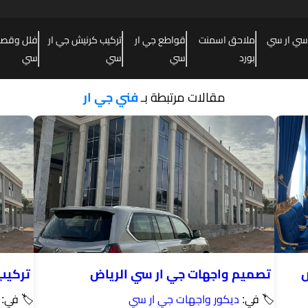
سي ار سي
ملاحق اسمنت
قواطع جي ار
تركيب كرنيش جي ار
فلل وقصور
بورد
سي
سي
سي
مقالات مرتبطة بـ
فني جي ار
ض
تصميم واجهات جي ار سي الرياض
تركيب
🏷 في:
ديكور واجهات جي ار سي
🏷 في: