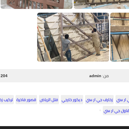
من:
admin
204 مشاهدة
 ار سي
زخارف جي ار سي
ديكور خارجي
فلل الرياض
قصور فاخرة
تركيب زخ
اول جي ار سي