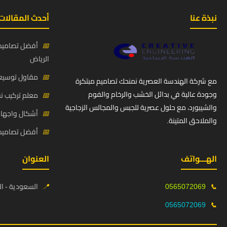
نبذة عنا
أحدث المقالات
📅
أفضل تصاميم 
الرياض
📅
مقاول توسيعة
مع شركة الهندسة العصرية نمنحك تصاميم مبتكرة
وجودة عالية في بدائل الخشب والرخام والفوم
📅
معلم تركيب ن
والشيبورد، مع حلول عصرية للجبس والمجالس الزجاجية
📅
أشكال واجهات
والملاحق المتينة.
📅
أفضل تصاميم د
الهـــواتف
العنوان
📞
0565072069
📍
السعودية - ال
0565072069
📞