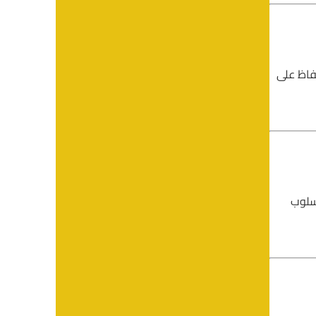
حفاظ على
أسلوب