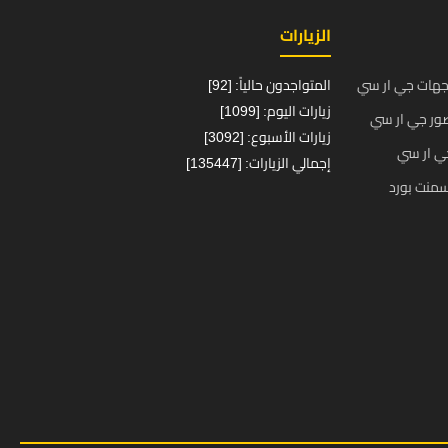
الزيارات
جهات جي ار سي
المتواجدون حالياً: [92]
زيارات اليوم: [1099]
ور جي ار سي
زيارات الأسبوع: [3092]
ي ار سي
إجمالي الزيارات: [135447]
منت بورد