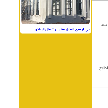
 كما
جي ار سي افضل مقاول شمال الرياض
طابع