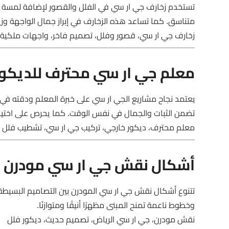
تستخدم زخارف جي ار سي في الفلل والقصور لإضافة لمسة ملك
متناسق. كما تساعد هذه الزخارف في إبراز جمال الواجهة وزيا
زخارف جي ار سي، قصور وفلل، تصميم فاخر، واجهات ملكية
معلم جي ار سي محترف للديكورا
يعتمد نجاح مشاريع الجي ار سي على خبرة المعلم ودقته في 
تضمن الثبات والجمال في نفس الوقت. كما يحرص على اختيار ا
معلم محترف، ديكور خارجي، تركيب جي ار سي، تشطيب فلل
أشكال نقش جي ار سي مودرن ب
تتنوع أشكال نقش جي ار سي المودرن بين التصاميم البسيطة و
وخطوط ناعمة تمنح المبنى مظهرًا أنيقًا ومتوازنًا.
نقش مودرن، جي ار سي الرياض، تصميم حديث، ديكور فلل