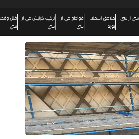
سي ار سي
ملاحق اسمنت
قواطع جي ار
تركيب كرنيش جي ار
فلل وقصور
بورد
سي
سي
سي