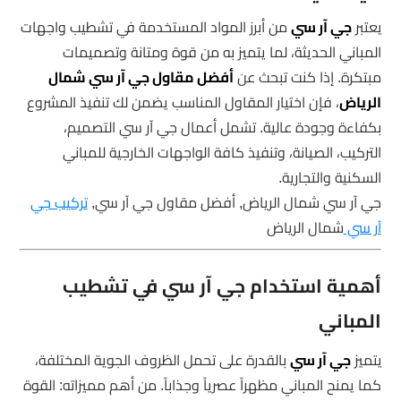
يعتبر
جي آر سي
من أبرز المواد المستخدمة في تشطيب واجهات
المباني الحديثة، لما يتميز به من قوة ومتانة وتصميمات
مبتكرة. إذا كنت تبحث عن
أفضل مقاول جي آر سي شمال
الرياض
، فإن اختيار المقاول المناسب يضمن لك تنفيذ المشروع
بكفاءة وجودة عالية. تشمل أعمال جي آر سي التصميم،
التركيب، الصيانة، وتنفيذ كافة الواجهات الخارجية للمباني
السكنية والتجارية.
جي آر سي شمال الرياض, أفضل مقاول جي آر سي,
تركيب جي
آر سي
شمال الرياض
أهمية استخدام جي آر سي في تشطيب
المباني
يتميز
جي آر سي
بالقدرة على تحمل الظروف الجوية المختلفة،
كما يمنح المباني مظهراً عصرياً وجذاباً. من أهم مميزاته: القوة