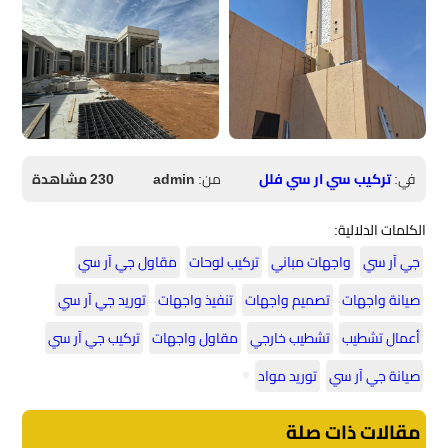
في:
تركيب سي ار سي فلل
من:
admin
230 مشاهدة
الكلمات الدلالية:
جي آر سي
واجهات مباني
تركيب لوحات
مقاول جي آر سي
صيانة واجهات
تصميم واجهات
تنفيذ واجهات
توريد جي آر سي
أعمال تشطيب
تشطيب خارجي
مقاول واجهات
تركيب جي آر سي
صيانة جي آر سي
توريد مواد
مقالات ذات صلة