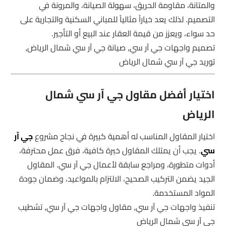
والمتانة، مقاومة الحريق، سهولة الصيانة، والمرونة في
التصميم. لذلك يعد خياراً مثالياً للمباني السكنية والتجارية على
حد سواء، ويعزز من قيمة العقار عند البيع أو التأجير.
تصميم واجهات جي آر سي, صيانة جي آر سي شمال الرياض,
توريد جي آر سي شمال الرياض
اختيار أفضل مقاول جي آر سي شمال
الرياض
اختيار المقاول المناسب له أهمية كبيرة في نجاح مشروع
جي آر
سي
. يجب أن يمتلك المقاول خبرة كافية، فرق عمل محترفة،
أدوات متطورة، ومراجع سابقة لأعمال جي آر سي. المقاول
الجيد يضمن التركيب الصحيح، الالتزام بالمواعيد، وضمان جودة
المواد المستخدمة.
تنفيذ واجهات جي آر سي, مقاول واجهات جي آر سي, تشطيب
جي آر سي شمال الرياض