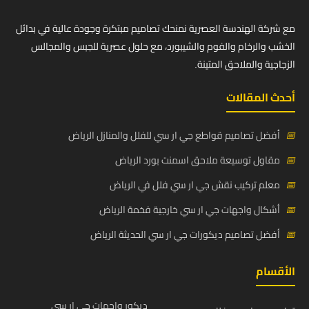
مع شركة الهندسة العصرية نمنحك تصاميم مبتكرة وجودة عالية في بدائل
الخشب والرخام والفوم والشيبورد، مع حلول عصرية للجبس والمجالس
الزجاجية والملاحق المتينة.
أحدث المقالات
📅
أفضل تصاميم قواطع جي ار سي للفلل والمنازل الرياض
📅
مقاول توسيعة ملاحق اسمنت بورد الرياض
📅
معلم تركيب نقش جي ار سي فلل في الرياض
📅
أشكال واجهات جي ار سي خارجية فخمة الرياض
📅
أفضل تصاميم ديكورات جي ار سي الحديثة الرياض
الأقسام
ديكور واجهات جي ار سي