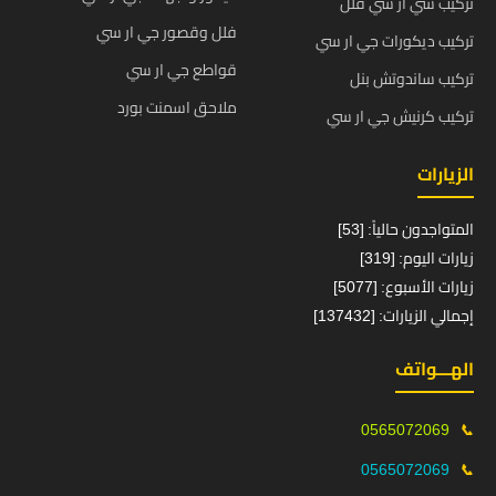
تركيب سي ار سي فلل
فلل وقصور جي ار سي
تركيب ديكورات جي ار سي
قواطع جي ار سي
تركيب ساندوتش بنل
ملاحق اسمنت بورد
تركيب كرنيش جي ار سي
الزيارات
المتواجدون حالياً: [53]
زيارات اليوم: [319]
زيارات الأسبوع: [5077]
إجمالي الزيارات: [137432]
الهـــواتف
0565072069
📞
0565072069
📞