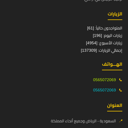
الزيارات
المتواجدون حالياً: [61]
زيارات اليوم: [196]
زيارات الأسبوع: [4954]
إجمالي الزيارات: [137309]
الهـــواتف
0565072069
📞
0565072069
📞
العنوان
📍
السعودية - الرياض وجميع أنحاء المملكة