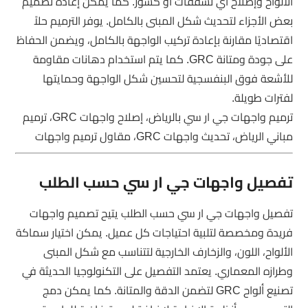
الألواح وإصلاح أي تشققات أو كسور. كما يمكن إعادة تصميم
بعض الأجزاء لتحديث شكل المبنى بالكامل. يوفر الترميم حلاً
اقتصاديًا مقارنة بإعادة تركيب الواجهة بالكامل، ويضمن الحفاظ
على جودة ومتانة GRC. كما يتم استخدام دهانات مقاومة
للأشعة فوق البنفسجية لتحسين شكل الواجهة وحمايتها
لفترات طويلة.
ترميم واجهات جي ار سي بالرياض، إصلاح واجهات GRC، ترميم
مباني الرياض، تحديث واجهات GRC، مقاول ترميم واجهات
تفصيل واجهات جي ار سي حسب الطلب
تفصيل واجهات جي ار سي حسب الطلب يتيح تصميم واجهات
فريدة ومخصصة لتلبية احتياجات كل عميل. يمكن اختيار سماكة
الألواح، اللون، والزخارف الخارجية لتتناسب مع شكل المبنى
وطرازه المعماري. يعتمد التفصيل على التكنولوجيا الحديثة في
تصنيع ألواح GRC لتضمن الدقة والمتانة. كما يمكن دمج