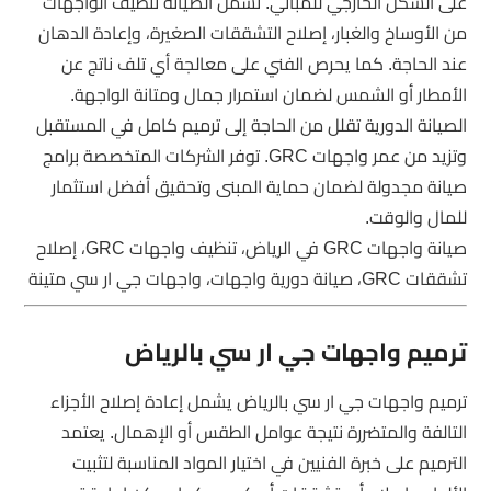
على الشكل الخارجي للمباني. تشمل الصيانة تنظيف الواجهات
من الأوساخ والغبار، إصلاح التشققات الصغيرة، وإعادة الدهان
عند الحاجة. كما يحرص الفني على معالجة أي تلف ناتج عن
الأمطار أو الشمس لضمان استمرار جمال ومتانة الواجهة.
الصيانة الدورية تقلل من الحاجة إلى ترميم كامل في المستقبل
وتزيد من عمر واجهات GRC. توفر الشركات المتخصصة برامج
صيانة مجدولة لضمان حماية المبنى وتحقيق أفضل استثمار
للمال والوقت.
صيانة واجهات GRC في الرياض، تنظيف واجهات GRC، إصلاح
تشققات GRC، صيانة دورية واجهات، واجهات جي ار سي متينة
ترميم واجهات جي ار سي بالرياض
ترميم واجهات جي ار سي بالرياض يشمل إعادة إصلاح الأجزاء
التالفة والمتضررة نتيجة عوامل الطقس أو الإهمال. يعتمد
الترميم على خبرة الفنيين في اختيار المواد المناسبة لتثبيت