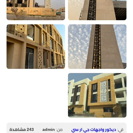
في:
ديكور واجهات جي ار سي
من:
admin
243 مشاهدة