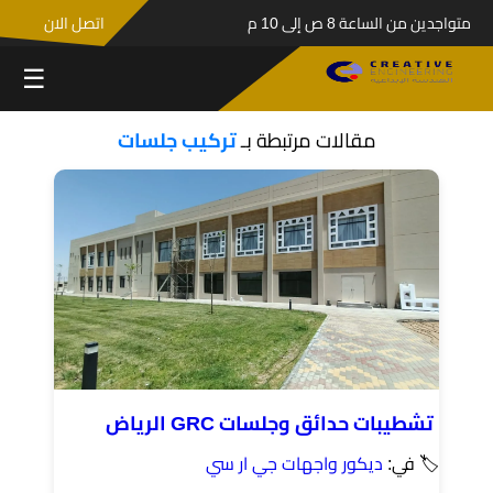
متواجدين من الساعة 8 ص إلى 10 م
اتصل الان
☰
مقالات مرتبطة بـ
تركيب جلسات
تشطيبات حدائق وجلسات GRC الرياض
🏷 في:
ديكور واجهات جي ار سي