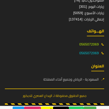
المتواجدون حالياً: [76]
زيارات اليوم: [301]
زيارات الأسبوع: [5059]
إجمالي الزيارات: [137414]
الهـــواتف
0565072069
📞
0565072069
📞
العنوان
📍
السعودية - الرياض وجميع أنحاء المملكة
جميع الحقوق محفوظة لـ الإبداع العصري للديكور