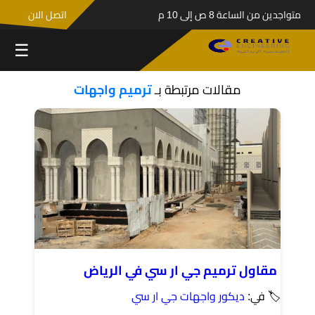
متواجدين من الساعة 8 ص إلى 10 م
اتصل الان
☰
مقالات مرتبطة بـ
ترميم واجهات
مقاول ترميم جي ار سي في الرياض
🏷 في:
ديكور واجهات جي ار سي