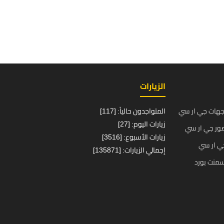
الزيارات
جهات جي ار سي
المتواجدون حالياً: [117]
زيارات اليوم: [27]
ور جي ار سي
زيارات الأسبوع: [3516]
ي ار سي
إجمالي الزيارات: [135871]
منت بورد