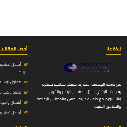
نبذة عنا
أحدث المقالات
📅
أفضل تصاميم 
الرياض
📅
مقاول توسيعة
مع شركة الهندسة العصرية نمنحك تصاميم مبتكرة
وجودة عالية في بدائل الخشب والرخام والفوم
📅
معلم تركيب ن
والشيبورد، مع حلول عصرية للجبس والمجالس الزجاجية
📅
أشكال واجهات
والملاحق المتينة.
📅
أفضل تصاميم د