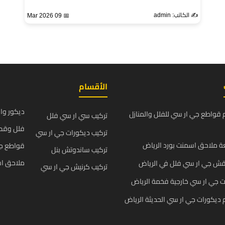
✍️ الكاتب: admin
📅 09 Mar 2026
الأقسام
ديكور وا
قواطع جي ار سي للفلل والمنازل
تركيب سي ار سي فلل
فلل وقص
تركيب ديكورات جي ار سي
 ملاحق اسمنت بورد الرياض
قواطع ج
تركيب ساندوتش بنل
ملاحق اس
قش جي ار سي فلل في الرياض
تركيب كرنيش جي ار سي
 جي ار سي خارجية فخمة الرياض
يكورات جي ار سي الحديثة الرياض