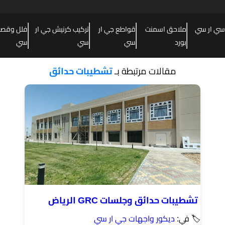
سي ار سي
ملاحق اسمنت
قواطع جي ار
تركيب كرنيش جي ار
فلل وقصور
بورد
سي
سي
سي
مقالات مرتبطة بـ
تشطيبات حدائق
تشطيبات حدائق وجلسات GRC الرياض
🏷 في:
ديكور واجهات جي ار سي