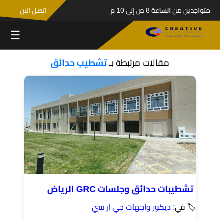
متواجدين من الساعة 8 ص إلى 10 م
اتصل الان
☰
مقالات مرتبطة بـ
تشطيب حدائق
تشطيبات حدائق وجلسات GRC الرياض
🏷 في:
ديكور واجهات جي ار سي