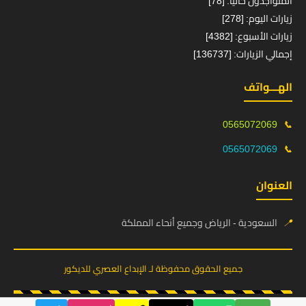
المتواجدون حالياً: [78]
زيارات اليوم: [278]
زيارات الأسبوع: [4382]
إجمالي الزيارات: [136737]
الهـــواتف
0565072069
📞
0565072069
📞
العنوان
📍
السعودية - الرياض وجميع أنحاء المملكة
جميع الحقوق محفوظة لـ الإبداع العصري للديكور