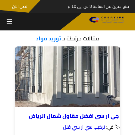
متواجدين من الساعة 8 ص إلى 10 م
اتصل الان
☰
مقالات مرتبطة بـ
توريد مواد
جي ار سي افضل مقاول شمال الرياض
🏷 في:
تركيب سي ار سي فلل