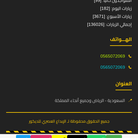
المتواجدون حالياً: [99]
زيارات اليوم: [182]
زيارات الأسبوع: [3671]
إجمالي الزيارات: [136026]
الهـــواتف
0565072069
📞
0565072069
📞
العنوان
📍
السعودية - الرياض وجميع أنحاء المملكة
جميع الحقوق محفوظة لـ الإبداع العصري للديكور