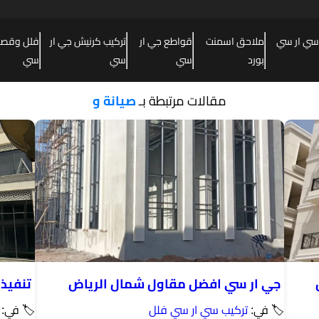
سي ار سي
ملاحق اسمنت
قواطع جي ار
تركيب كرنيش جي ار
فلل وقصور
بورد
سي
سي
سي
مقالات مرتبطة بـ
صيانة و
جي ار سي افضل مقاول شمال الرياض
تنفيذ واجهات C
🏷 في:
تركيب سي ار سي فلل
🏷 في: