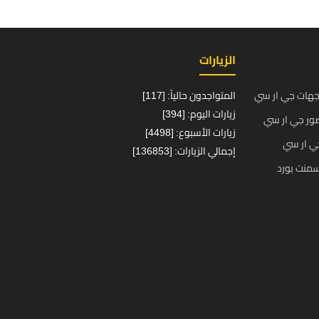
الزيارات
جهات جي ار سي
المتواجدون حالياً: [117]
زيارات اليوم: [394]
ور جي ار سي
زيارات الأسبوع: [4498]
ي ار سي
إجمالي الزيارات: [136853]
منت بورد