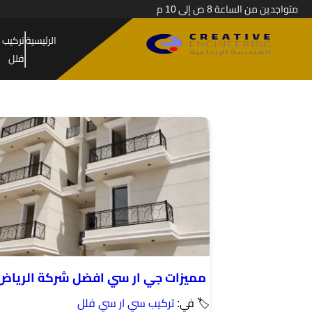
متواجدين من الساعة 8 ص إلى 10 م
الرئيسية
تركيب 
فلل
مميزات جي ار سي افضل شركة الرياض
🏷 في:
تركيب سي ار سي فلل