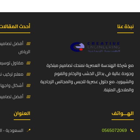
نبذة عنا
أحدث المقالات
📅
أفضل تصاميم 
الرياض
📅
مقاول توسيعة
مع شركة الهندسة العصرية نمنحك تصاميم مبتكرة
وجودة عالية في بدائل الخشب والرخام والفوم
📅
معلم تركيب ن
والشيبورد، مع حلول عصرية للجبس والمجالس الزجاجية
📅
أشكال واجهات
والملاحق المتينة.
📅
أفضل تصاميم د
الهـــواتف
العنوان
📞
0565072069
📍
السعودية - ال