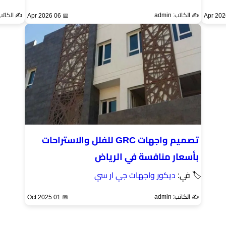
✍️ الكاتب: admin
✍️ الكاتب: min
📅 06 Apr 2026
تصميم واجهات GRC للفلل والاستراحات
بأسعار منافسة في الرياض
🏷 في:
ديكور واجهات جي ار سي
✍️ الكاتب: admin
📅 01 Oct 2025