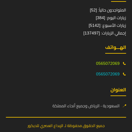
المتواجدون حالياً: [52]
زيارات اليوم: [384]
زيارات الأسبوع: [5142]
إجمالي الزيارات: [137497]
الهـــواتف
0565072069
📞
0565072069
📞
العنوان
📍
السعودية - الرياض وجميع أنحاء المملكة
جميع الحقوق محفوظة لـ الإبداع العصري للديكور