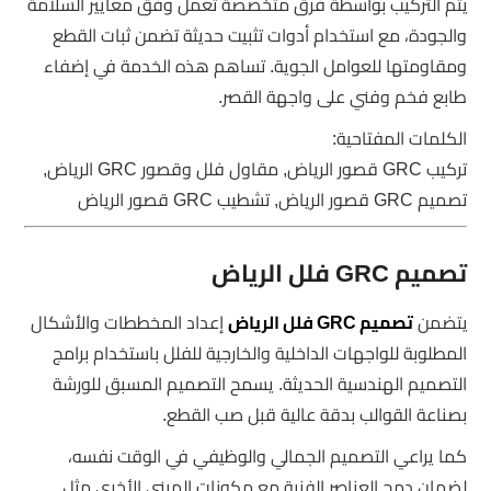
يتم التركيب بواسطة فرق متخصصة تعمل وفق معايير السلامة
والجودة، مع استخدام أدوات تثبيت حديثة تضمن ثبات القطع
ومقاومتها للعوامل الجوية. تساهم هذه الخدمة في إضفاء
طابع فخم وفني على واجهة القصر.
الكلمات المفتاحية:
تركيب GRC قصور الرياض, مقاول فلل وقصور GRC الرياض,
تصميم GRC قصور الرياض, تشطيب GRC قصور الرياض
تصميم GRC فلل الرياض
يتضمن
تصميم GRC فلل الرياض
إعداد المخططات والأشكال
المطلوبة للواجهات الداخلية والخارجية للفلل باستخدام برامج
التصميم الهندسية الحديثة. يسمح التصميم المسبق للورشة
بصناعة القوالب بدقة عالية قبل صب القطع.
كما يراعي التصميم الجمالي والوظيفي في الوقت نفسه،
لضمان دمج العناصر الفنية مع مكونات المبنى الأخرى مثل