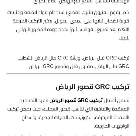
الهندسية لتتناسب القطع مع الهيكل العام للمبنى.
كما يقوم الفنيون بتثبيت القطع باستخدام مواد لاصقة ومثبتات
قوية لضمان ثباتها على المدى الطويل. يعتبر التركيب المرحلة
الأهم بعد تصنيع القوالب، لأنها تحدد جودة المظهر النهائي
للفيلا.
تركيب GRC فلل الرياض, ورشة GRC فلل الرياض, تشطيب
GRC فلل الرياض, مقاول فلل وقصور GRC الرياض
تركيب GRC قصور الرياض
تشمل أعمال
تركيب GRC قصور الرياض
تنفيذ التصاميم
المعقدة والفاخرة التي تناسب قصور العملاء، حيث يمكن تركيب
الأعمدة المزخرفة، الكورنيسات، الحليات الجصية، وأسطح
الواجهات الخارجية.