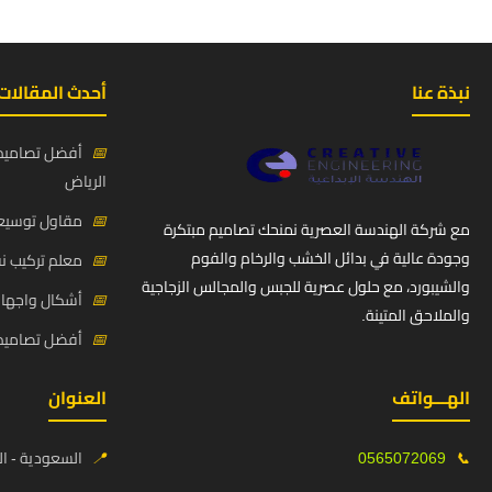
نبذة عنا
أحدث المقالات
📅
أفضل تصاميم 
الرياض
📅
مقاول توسيعة
مع شركة الهندسة العصرية نمنحك تصاميم مبتكرة
وجودة عالية في بدائل الخشب والرخام والفوم
📅
معلم تركيب ن
والشيبورد، مع حلول عصرية للجبس والمجالس الزجاجية
📅
أشكال واجهات
والملاحق المتينة.
📅
أفضل تصاميم د
الهـــواتف
العنوان
📞
0565072069
📍
السعودية - ال