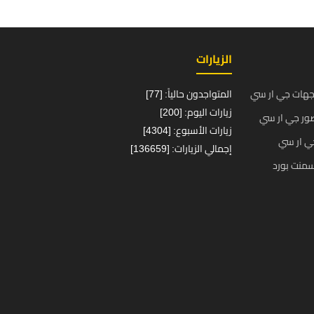
الزيارات
جهات جي ار سي
المتواجدون حالياً: [77]
زيارات اليوم: [200]
ور جي ار سي
زيارات الأسبوع: [4304]
ي ار سي
إجمالي الزيارات: [136659]
منت بورد