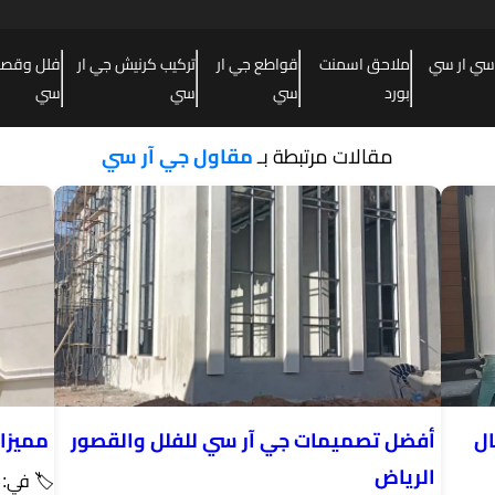
سي ار سي
ملاحق اسمنت
قواطع جي ار
تركيب كرنيش جي ار
فلل وقصور
بورد
سي
سي
سي
مقالات مرتبطة بـ
مقاول جي آر سي
ال
أفضل تصميمات جي آر سي للفلل والقصور
مميزا
الرياض
🏷 في: