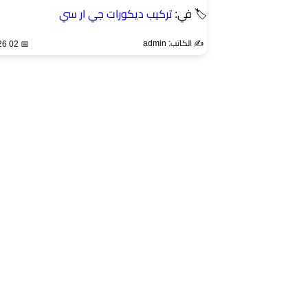
🏷 في:
تركيب ديكورات جي ار سي
✍️ الكاتب: admin
📅 02 May 2026