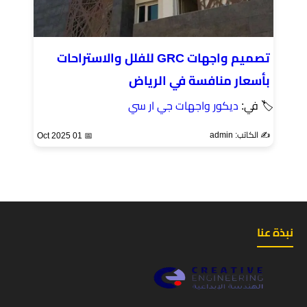
تصميم واجهات GRC للفلل والاستراحات
بأسعار منافسة في الرياض
🏷 في:
ديكور واجهات جي ار سي
✍️ الكاتب: admin
📅 01 Oct 2025
نبذة عنا