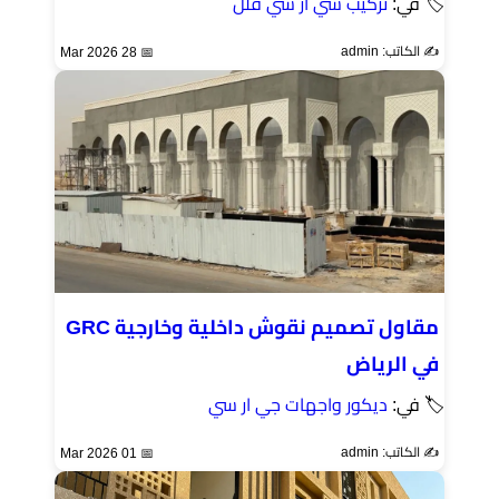
🏷 في:
تركيب سي ار سي فلل
✍️ الكاتب: admin
📅 28 Mar 2026
مقاول تصميم نقوش داخلية وخارجية GRC
في الرياض
🏷 في:
ديكور واجهات جي ار سي
✍️ الكاتب: admin
📅 01 Mar 2026