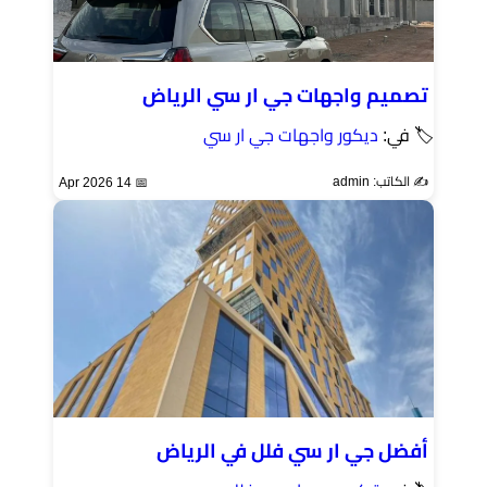
تصميم واجهات جي ار سي الرياض
🏷 في:
ديكور واجهات جي ار سي
✍️ الكاتب: admin
📅 14 Apr 2026
أفضل جي ار سي فلل في الرياض