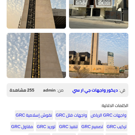
في:
ديكور واجهات جي ار سي
من:
admin
255 مشاهدة
الكلمات الدلالية:
واجهات GRC الرياض
واجهات فلل GRC
نقوش إسلامية GRC
تركيب GRC
تصميم GRC
تنفيذ GRC
توريد GRC
مقاول GRC