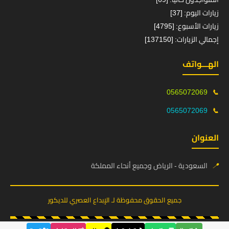
زيارات اليوم: [37]
زيارات الأسبوع: [4795]
إجمالي الزيارات: [137150]
الهـــواتف
0565072069
📞
0565072069
📞
العنوان
📍
السعودية - الرياض وجميع أنحاء المملكة
جميع الحقوق محفوظة لـ الإبداع العصري للديكور