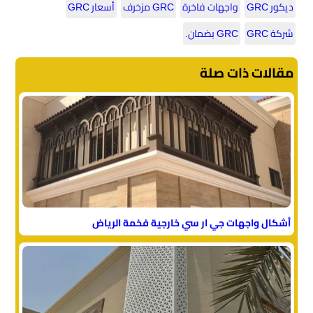
ديكور GRC
واجهات فاخرة
GRC مزخرف
أسعار GRC
شركة GRC
GRC بضمان.
مقالات ذات صلة
أشكال واجهات جي ار سي خارجية فخمة الرياض