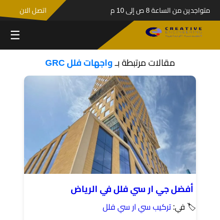
متواجدين من الساعة 8 ص إلى 10 م
اتصل الان
☰
مقالات مرتبطة بـ
واجهات فلل GRC
أفضل جي ار سي فلل في الرياض
🏷 في:
تركيب سي ار سي فلل