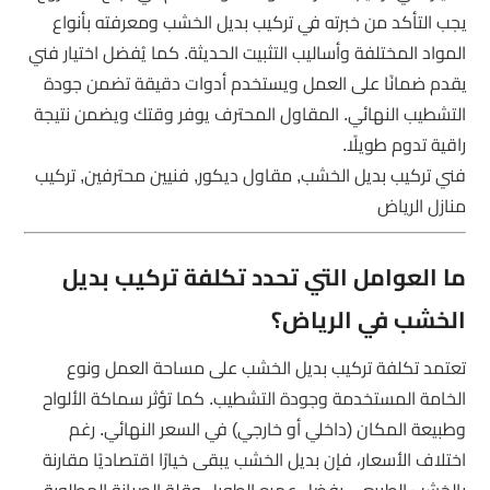
يجب التأكد من خبرته في تركيب بديل الخشب ومعرفته بأنواع
المواد المختلفة وأساليب التثبيت الحديثة. كما يُفضل اختيار فني
يقدم ضمانًا على العمل ويستخدم أدوات دقيقة تضمن جودة
التشطيب النهائي. المقاول المحترف يوفر وقتك ويضمن نتيجة
راقية تدوم طويلًا.
فني تركيب بديل الخشب, مقاول ديكور, فنيين محترفين, تركيب
منازل الرياض
ما العوامل التي تحدد تكلفة تركيب بديل
الخشب في الرياض؟
تعتمد تكلفة تركيب بديل الخشب على مساحة العمل ونوع
الخامة المستخدمة وجودة التشطيب. كما تؤثر سماكة الألواح
وطبيعة المكان (داخلي أو خارجي) في السعر النهائي. رغم
اختلاف الأسعار، فإن بديل الخشب يبقى خيارًا اقتصاديًا مقارنة
بالخشب الطبيعي بفضل عمره الطويل وقلة الصيانة المطلوبة.