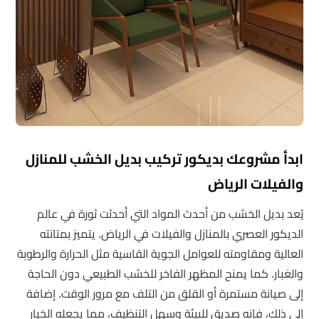
ابدأ مشروعك بديكور تركيب بديل الخشب للمنازل
والفيلات الرياض
يُعد بديل الخشب من أحدث المواد التي أحدثت ثورة في عالم
الديكور العصري بالمنازل والفيلات في الرياض. يتميز بمتانته
العالية ومقاومته للعوامل الجوية القاسية مثل الحرارة والرطوبة
والغبار. كما يمنح المظهر الفاخر للخشب الطبيعي دون الحاجة
إلى صيانة مستمرة أو القلق من التلف مع مرور الوقت. إضافة
إلى ذلك، فإنه صديق للبيئة وسهل التنظيف، مما يجعله الخيار