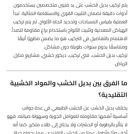
يتم تركيب بديل الخشب على يد فنيين متخصصين يستخدمون
أدوات دقيقة لضمان التثبيت القوي والاستقامة المثالية. تبدأ
العملية بقياس المساحات وتحديد اتجاه الألواح، ثم يتم تركيب
الهياكل المعدنية وتثبيت الألواح باستخدام براغٍ مقاومة للصدأ.
الاهتمام بالتفاصيل في التركيب هو ما يضمن مظهرًا أنيقًا
ومتناسقًا يدوم سنوات طويلة دون مشاكل.
تركيب بديل الخشب, فني تركيب, ديكور خشبي, مشاريع منازل
الرياض
ما الفرق بين بديل الخشب والمواد الخشبية
التقليدية؟
يختلف بديل الخشب عن الخشب الطبيعي في عدة جوانب
أساسية أهمها مقاومته للعوامل الجوية وسهولة صيانته. فهو
لا يتأثر بالرطوبة أو الحشرات ولا يحتاج إلى طلاء متكرر. كما أنه
أخف وزنًا وأطول عمرًا من الخشب التقليدي، مما يجعله خيارًا