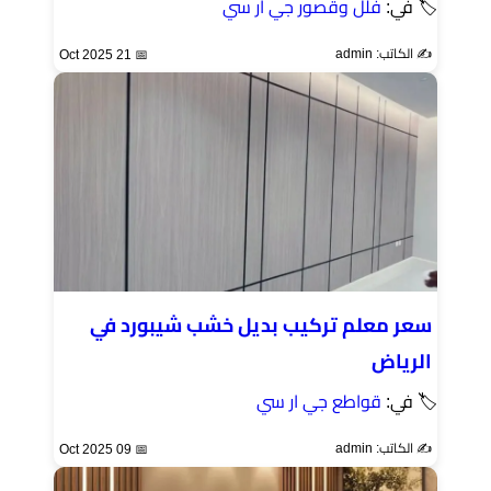
🏷 في:
فلل وقصور جي ار سي
✍️ الكاتب: admin
📅 21 Oct 2025
سعر معلم تركيب بديل خشب شيبورد في
الرياض
🏷 في:
قواطع جي ار سي
✍️ الكاتب: admin
📅 09 Oct 2025