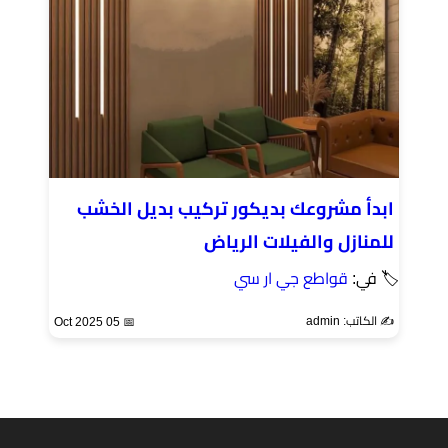
ابدأ مشروعك بديكور تركيب بديل الخشب
للمنازل والفيلات الرياض
🏷 في:
قواطع جي ار سي
✍️ الكاتب: admin
📅 05 Oct 2025