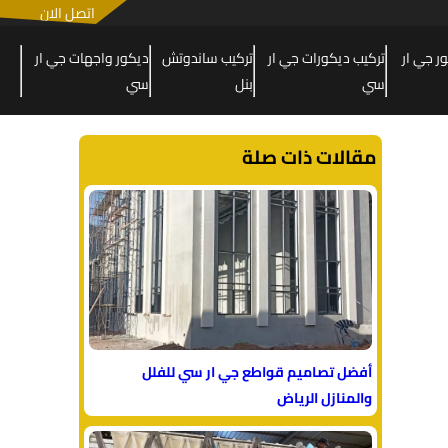
اتصل الان
 جي ار
تركيب ديكورات جي ار
تركيب ساندوتش
ديكور واجهات جي ار
سي
بنل
سي
مقالات ذات صلة
أفضل تصاميم قواطع جي ار سي للفلل
والمنازل الرياض