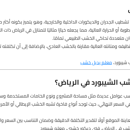
شطيب الجدران والديكورات الداخلية والخارجية، وهو يتميز بكونه أكثر 
بة أو الحرارة العالية، مما يجعله خيارًا مثاليًا للمنازل في الرياض ذات الم
ن متعددة تحاكي الخشب الطبيعي تمامًا.
يفه ومتانته العالية مقارنة بالخشب العادي، بالإضافة إلى أن تكلفته ت
 شيبورد،
معلم بديل خشب
ب الشيبورد في الرياض؟
بحسب عوامل عديدة مثل مساحة المشروع ونوع الخامات المستخدمة وس
 في السعر النهائي، حيث توجد أنواع فاخرة تشبه الخشب الإيطالي أو الأم
ينة الموقع أولًا لتقدير التكلفة الدقيقة وضمان التناسب بين السعر وا
خشب في الرياض، فني ديكور خشبي، معلم شيبورد