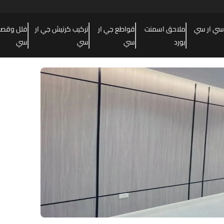
سي ار سي
ملاحق اسمنت
قواطع جي ار
تركيب كرنيش جي ار
فلل وقصور
بورد
سي
سي
سي