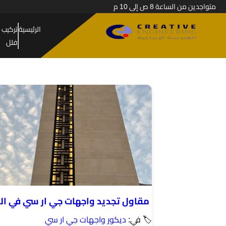
متواجدين من الساعة 8 ص إلى 10 م
الرئيسية
تركيب 
فلل
مقاول تجديد واجهات جي ار سي في ال
🏷 في:
ديكور واجهات جي ار سي