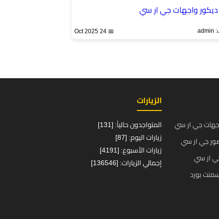
ديكور واجهات جي ار سي
ad
📅 24 Oct 2025
الزيارات
جهات جي ار سي
المتواجدون حالياً: [131]
زيارات اليوم: [87]
ور جي ار سي
زيارات الأسبوع: [4191]
ي ار سي
إجمالي الزيارات: [136546]
منت بورد