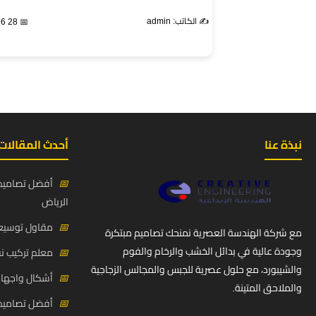
✍️ الكاتب: admin
📅 28 Feb 2026
نبذة عنا
أحدث المقالات
📅
أفضل تصاميم 
الرياض
📅
مقاول توسيعة
مع شركة الهندسة العصرية نمنحك تصاميم مبتكرة
وجودة عالية في بدائل الخشب والرخام والفوم
📅
معلم تركيب ن
والشيبورد، مع حلول عصرية للجبس والمجالس الزجاجية
📅
أشكال واجهات
والملاحق المتينة.
📅
أفضل تصاميم د