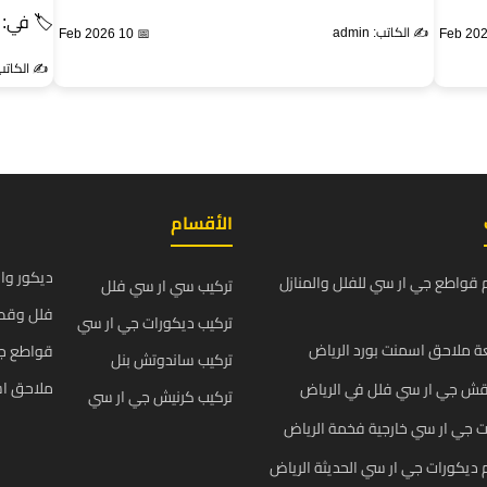
🏷 في:
✍️ الكاتب: admin
📅 10 Feb 2026
✍️ الكاتب: min
الأقسام
ديكور وا
قواطع جي ار سي للفلل والمنازل
تركيب سي ار سي فلل
فلل وقص
تركيب ديكورات جي ار سي
 ملاحق اسمنت بورد الرياض
قواطع ج
تركيب ساندوتش بنل
ملاحق اس
قش جي ار سي فلل في الرياض
تركيب كرنيش جي ار سي
 جي ار سي خارجية فخمة الرياض
يكورات جي ار سي الحديثة الرياض