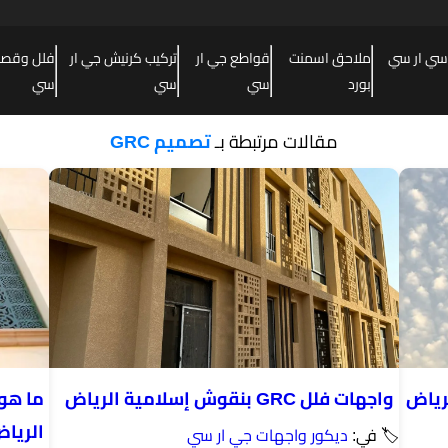
سي ار سي
ملاحق اسمنت
قواطع جي ار
تركيب كرنيش جي ار
فلل وقصور
بورد
سي
سي
سي
مقالات مرتبطة بـ
تصميم GRC
رياض
واجهات فلل GRC بنقوش إسلامية الرياض
ما هو
الريا
🏷 في:
ديكور واجهات جي ار سي