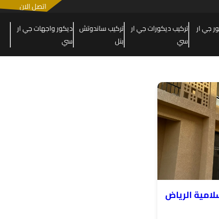
اتصل الان
 جي ار
تركيب ديكورات جي ار
تركيب ساندوتش
ديكور واجهات جي ار
سي
بنل
سي