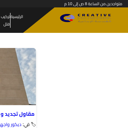
متواجدين من الساعة 8 ص إلى 10 م
الرئيسية
تركيب 
فلل
مقاول تجديد وا
🏷 في:
ديكور واجه