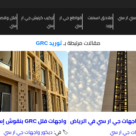
سي ار سي
ملاحق اسمنت
قواطع جي ار
تركيب كرنيش جي ار
فلل وقصور
بورد
سي
سي
سي
مقالات مرتبطة بـ
توريد GRC
جهات جي ار سي في الرياض
واجهات فلل GRC بنقوش إسلامية الرياض
ات جي ار سي
🏷 في:
ديكور واجهات جي ار سي