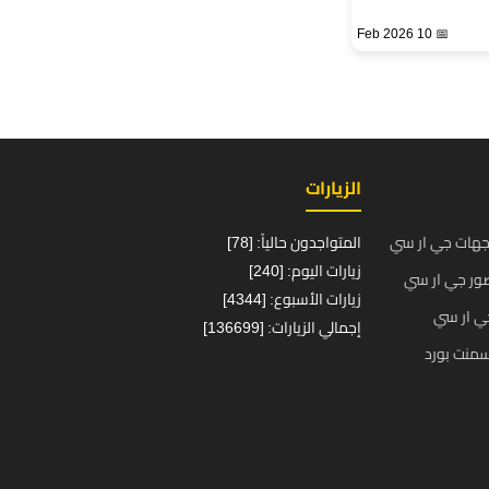
📅 10 Feb 2026
الزيارات
جهات جي ار سي
المتواجدون حالياً: [78]
زيارات اليوم: [240]
ور جي ار سي
زيارات الأسبوع: [4344]
ي ار سي
إجمالي الزيارات: [136699]
منت بورد