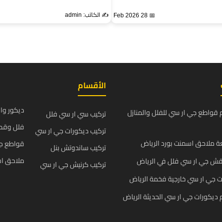
✍️ الكاتب: admin
📅 28 Feb 2026
الأقسام
ديكور وا
قواطع جي ار سي للفلل والمنازل
تركيب سي ار سي فلل
فلل وقص
تركيب ديكورات جي ار سي
 ملاحق اسمنت بورد الرياض
قواطع ج
تركيب ساندوتش بنل
ملاحق اس
قش جي ار سي فلل في الرياض
تركيب كرنيش جي ار سي
 جي ار سي خارجية فخمة الرياض
يكورات جي ار سي الحديثة الرياض