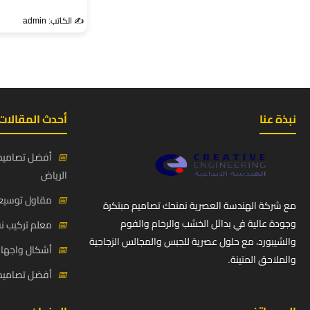
✍️ الكاتب: admin
نبذة عنا
أحدث المقالات
📅
أفضل تصاميم 
الرياض
📅
مقاول توسيعة
مع شركة الهندسة العصرية نمنحك تصاميم مبتكرة
وجودة عالية في بدائل الخشب والرخام والفوم
📅
معلم تركيب ن
والشيبورد، مع حلول عصرية للجبس والمجالس الزجاجية
📅
أشكال واجهات
والملاحق المتينة.
📅
أفضل تصاميم د